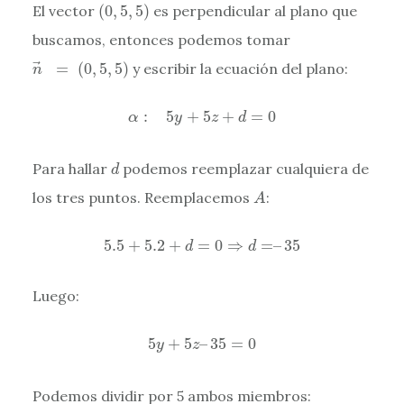
(
0
,
5
,
5
)
El vector
(
0
,
5
,
5
)
es perpendicular al plano que
buscamos, entonces podemos tomar
n
→
=
(
0
,
5
,
5
)
=
(
0
,
5
,
5
)
y escribir la ecuación del plano:
n
α
:
5
y
+
5
z
+
d
=
0
:
5
+
5
+
=
0
α
y
z
d
d
Para hallar
podemos reemplazar cualquiera de
d
A
los tres puntos. Reemplacemos
:
A
5.5
+
5.2
+
d
=
0
⇒
d
=
–
35
5.5
+
5.2
+
=
0
⇒
=
–
35
d
d
Luego:
5
y
+
5
z
–
35
=
0
5
+
5
–
35
=
0
y
z
Podemos dividir por 5 ambos miembros: