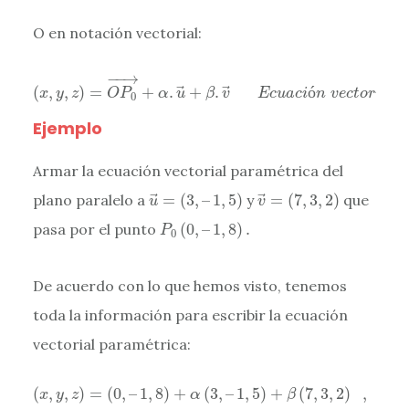
O en notación vectorial:
(
x
,
y
,
z
)
=
O
P
0
→
+
α
.
u
→
+
β
.
v
→
E
c
u
a
c
i
ó
n
v
e
c
t
o
r
i
a
l
p
a
−
−
→
(
,
,
)
=
+
.
+
.
ó
x
y
z
O
P
α
u
β
v
E
c
u
a
c
i
n
v
e
c
t
o
r
i
a
l
p
0
Ejemplo
Armar la ecuación vectorial paramétrica del
u
→
=
(
3
,
–
1
,
5
)
v
→
=
(
7
,
3
,
2
)
plano paralelo a
=
(
3
,
–
1
,
5
)
y
=
(
7
,
3
,
2
)
que
u
v
P
0
(
0
,
–
1
,
8
)
.
pasa por el punto
(
0
,
–
1
,
8
)
.
P
0
De acuerdo con lo que hemos visto, tenemos
toda la información para escribir la ecuación
vectorial paramétrica:
(
x
,
y
,
z
)
=
(
0
,
–
1
,
8
)
+
α
(
3
,
–
1
,
5
)
+
β
(
7
,
3
,
2
)
,
c
o
n
α
,
β
∈
(
,
,
)
=
(
0
,
–
1
,
8
)
+
(
3
,
–
1
,
5
)
+
(
7
,
3
,
2
)
,
x
y
z
α
β
c
o