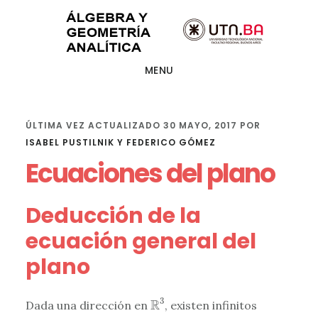
Ir
Ir
Ir
al
a
al
contenido
la
pie
MENU
principal
barra
de
lateral
página
primaria
ÚLTIMA VEZ ACTUALIZADO
30 MAYO, 2017
POR
ISABEL PUSTILNIK Y FEDERICO GÓMEZ
Ecuaciones del plano
Deducción de la
ecuación general del
plano
R
3
3
R
Dada una dirección en
, existen infinitos