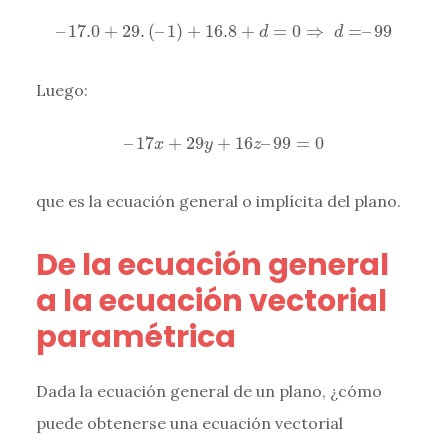
–
17.0
+
29.
(
–
1
)
+
16.8
+
d
=
0
⇒
d
=
–
99
–
17.0
+
29.
(
–
1
)
+
16.8
+
=
0
⇒
=
–
99
d
d
Luego:
–
17
x
+
29
y
+
16
z
–
99
=
0
–
17
+
29
+
16
–
99
=
0
x
y
z
que es la ecuación general o implícita del plano.
De la ecuación general
a la ecuación vectorial
paramétrica
Dada la ecuación general de un plano, ¿cómo
puede obtenerse una ecuación vectorial