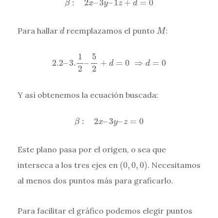
:
2
–
3
–
1
+
=
0
β
x
y
z
d
d
M
Para hallar
reemplazamos el punto
:
d
M
2.2
–
3.
1
2
–
5
2
+
d
=
0
⇒
d
=
0
1
5
2.2
–
3.
–
+
=
0
⇒
=
0
d
d
2
2
Y así obtenemos la ecuación buscada:
β
:
2
x
–
3
y
–
z
=
0
:
2
–
3
–
=
0
β
x
y
z
Este plano pasa por el origen, o sea que
(
0
,
0
,
0
)
interseca a los tres ejes en
(
0
,
0
,
0
)
. Necesitamos
al menos dos puntos más para graficarlo.
Para facilitar el gráfico podemos elegir puntos