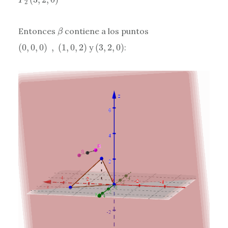
P
2
β
Entonces
contiene a los puntos
β
(
0
,
0
,
0
)
,
(
1
,
0
,
2
)
(
3
,
2
,
0
)
(
0
,
0
,
0
)
,
(
1
,
0
,
2
)
y
(
3
,
2
,
0
)
: