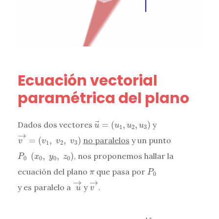
Ecuación vectorial
paramétrica del plano
u
→
=
(
u
1
,
u
2
,
u
3
)
Dados dos vectores
=
(
,
,
)
y
u
u
u
u
1
2
3
v
→
=
(
v
1
,
v
2
,
v
3
)
→
=
(
,
,
)
no paralelos
y un punto
v
v
v
v
1
2
3
P
0
(
x
0
,
y
0
,
z
0
)
(
,
,
)
, nos proponemos hallar la
P
x
y
z
0
0
0
0
P
0
π
ecuación del plano
que pasa por
π
P
0
u
→
v
→
→
→
y es paralelo a
y
.
u
v