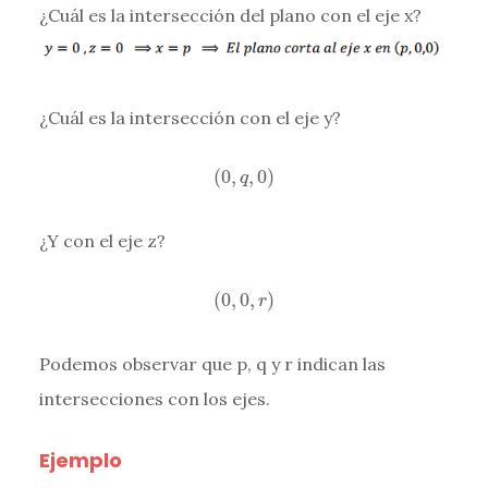
¿Cuál es la intersección del plano con el eje x?
¿Cuál es la intersección con el eje y?
(
0
,
q
,
0
)
(
0
,
,
0
)
q
¿Y con el eje z?
(
0
,
0
,
r
)
(
0
,
0
,
)
r
Podemos observar que p, q y r indican las
intersecciones con los ejes.
Ejemplo