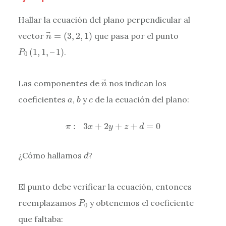
Hallar la ecuación del plano perpendicular al
n
→
=
(
3
,
2
,
1
)
vector
=
(
3
,
2
,
1
)
que pasa por el punto
n
P
0
(
1
,
1
,
–
1
)
(
1
,
1
,
–
1
)
.
P
0
n
→
Las componentes de
nos indican los
n
b
a
c
coeficientes
,
y
de la ecuación del plano:
a
b
c
π
:
3
x
+
2
y
+
z
+
d
=
0
:
3
+
2
+
+
=
0
π
x
y
z
d
d
¿Cómo hallamos
?
d
El punto debe verificar la ecuación, entonces
P
0
reemplazamos
y obtenemos el coeficiente
P
0
que faltaba: