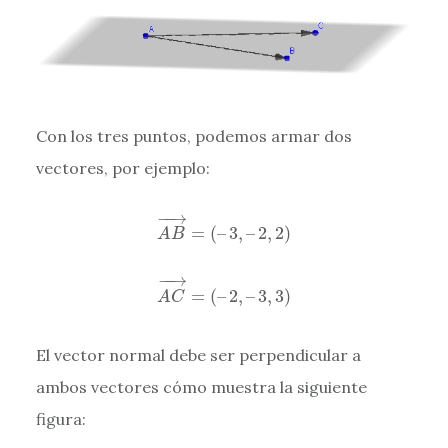
Con los tres puntos, podemos armar dos
vectores, por ejemplo:
A
B
→
=
(
–
3
,
–
2
,
2
)
−
−
→
=
(
–
3
,
–
2
,
2
)
A
B
A
C
→
=
(
–
2
,
–
3
,
3
)
−
−
→
=
(
–
2
,
–
3
,
3
)
A
C
El vector normal debe ser perpendicular a
ambos vectores cómo muestra la siguiente
figura: