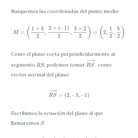
Busquemos las coordenadas del punto medio:
M
=
(
1
+
3
2
,
2
+
(
–
1
)
2
,
3
+
2
2
)
=
(
2
,
1
2
,
5
2
)
2
+
(
–
1
)
1
+
3
3
+
2
1
5
(
)
(
)
=
,
,
=
2
,
,
M
2
2
2
2
2
Como el plano corta perpendicularmente al
R
S
→
−
→
R
S
segmento
, podemos tomar
como
R
S
R
S
vector normal del plano:
R
S
→
=
(
2
,
–
3
,
–
1
)
−
→
=
(
2
,
–
3
,
–
1
)
R
S
Escribimos la ecuación del plano al que
β
llamaremos
:
β
β
:
2
x
–
3
y
–
1
z
+
d
=
0