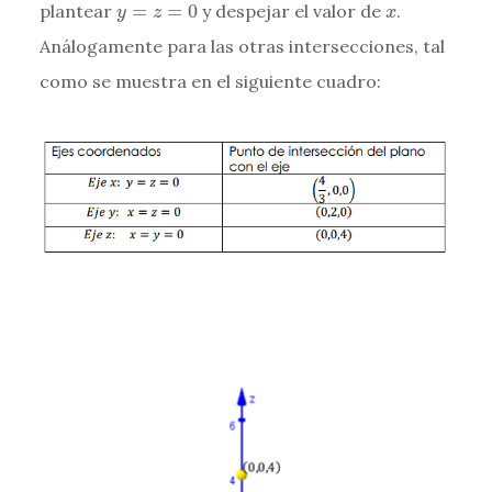
y
=
z
=
0
x
plantear
=
=
0
y despejar el valor de
.
y
z
x
Análogamente para las otras intersecciones, tal
como se muestra en el siguiente cuadro: