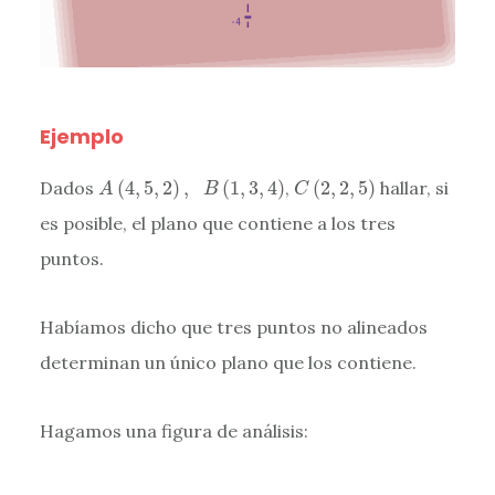
Ejemplo
A
(
4
,
5
,
2
)
,
B
(
1
,
3
,
4
)
C
(
2
,
2
,
5
)
Dados
(
4
,
5
,
2
)
,
(
1
,
3
,
4
)
,
(
2
,
2
,
5
)
hallar, si
A
B
C
es posible, el plano que contiene a los tres
puntos.
Habíamos dicho que tres puntos no alineados
determinan un único plano que los contiene.
Hagamos una figura de análisis: