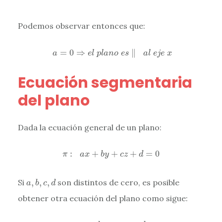
Podemos observar entonces que:
a
=
0
⇒
e
l
p
l
a
n
o
e
s
∥
a
l
e
j
e
x
=
0
⇒
∥
a
e
l
p
l
a
n
o
e
s
a
l
e
j
e
x
Ecuación segmentaria
del plano
Dada la ecuación general de un plano:
π
:
a
x
+
b
y
+
c
z
+
d
=
0
:
+
+
+
=
0
π
a
x
b
y
c
z
d
a
,
b
,
c
,
d
Si
,
,
,
son distintos de cero, es posible
a
b
c
d
obtener otra ecuación del plano como sigue:
a
x
+
b
y
+
c
z
=
–
d