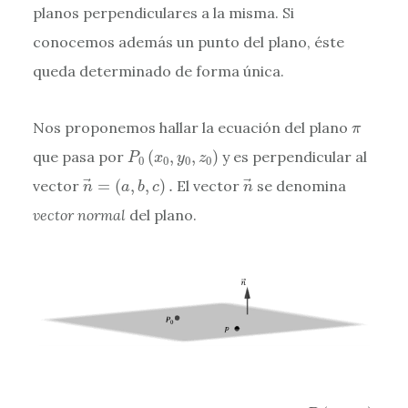
planos perpendiculares a la misma. Si
conocemos además un punto del plano, éste
queda determinado de forma única.
π
Nos proponemos hallar la ecuación del plano
π
P
0
(
x
0
,
y
0
,
z
0
)
que pasa por
(
,
,
)
y es perpendicular al
P
x
y
z
0
0
0
0
n
→
=
(
a
,
b
,
c
)
.
n
→
vector
=
(
,
,
)
.
El vector
se denomina
n
a
b
c
n
vector normal
del plano.
P
(
x
,
y
,
z
)