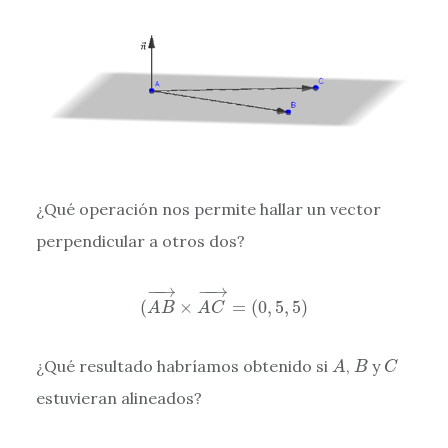
¿Qué operación nos permite hallar un vector
perpendicular a otros dos?
(
A
B
→
×
A
C
→
=
(
0
,
5
,
5
)
−
−
→
−
−
→
(
×
=
(
0
,
5
,
5
)
A
B
A
C
A
C
B
¿Qué resultado habríamos obtenido si
,
y
A
B
C
estuvieran alineados?