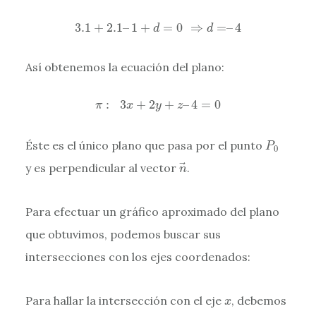
3.1
+
2.1
–
1
+
d
=
0
⇒
d
=
–
4
3.1
+
2.1
–
1
+
=
0
⇒
=
–
4
d
d
Así obtenemos la ecuación del plano:
π
:
3
x
+
2
y
+
z
–
4
=
0
:
3
+
2
+
–
4
=
0
π
x
y
z
P
0
Éste es el único plano que pasa por el punto
P
0
n
→
y es perpendicular al vector
.
n
Para efectuar un gráfico aproximado del plano
que obtuvimos, podemos buscar sus
intersecciones con los ejes coordenados:
x
Para hallar la intersección con el eje
, debemos
x