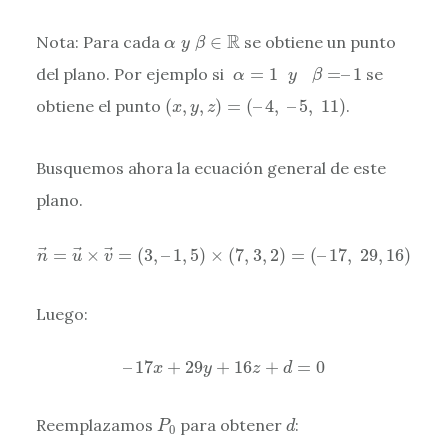
α
y
β
∈
R
R
Nota: Para cada
∈
se obtiene un punto
α
y
β
α
=
1
y
β
=
–
1
del plano. Por ejemplo si
=
1
=
–
1
se
α
y
β
(
x
,
y
,
z
)
=
(
–
4
,
–
5
,
11
)
obtiene el punto
(
,
,
)
=
(
–
4
,
–
5
,
11
)
.
x
y
z
Busquemos ahora la ecuación general de este
plano.
n
→
=
u
→
×
v
→
=
(
3
,
–
1
,
5
)
×
(
7
,
3
,
2
)
=
(
–
17
,
29
,
16
)
=
×
=
(
3
,
–
1
,
5
)
×
(
7
,
3
,
2
)
=
(
–
17
,
29
,
16
)
n
u
v
Luego:
–
17
x
+
29
y
+
16
z
+
d
=
0
–
17
+
29
+
16
+
=
0
x
y
z
d
P
0
d
Reemplazamos
para obtener
:
P
d
0