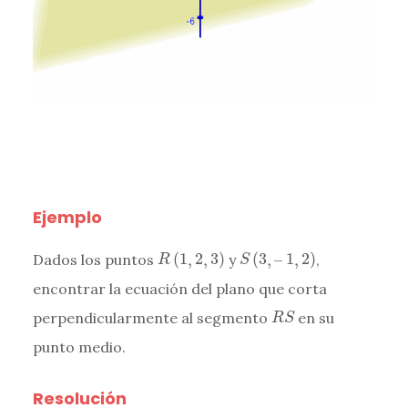
Ejemplo
S
(
3
,
–
1
,
2
)
R
(
1
,
2
,
3
)
Dados los puntos
(
1
,
2
,
3
)
y
(
3
,
–
1
,
2
)
,
R
S
encontrar la ecuación del plano que corta
R
S
perpendicularmente al segmento
en su
R
S
punto medio.
Resolución