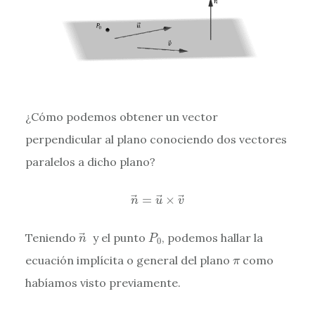
¿Cómo podemos obtener un vector
perpendicular al plano conociendo dos vectores
paralelos a dicho plano?
n
→
=
u
→
×
v
→
=
×
n
u
v
n
→
P
0
Teniendo
y el punto
, podemos hallar la
n
P
0
π
ecuación implícita o general del plano
como
π
habíamos visto previamente.