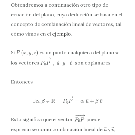
Obtendremos a continuación otro tipo de
ecuación del plano, cuya deducción se basa en el
concepto de combinación lineal de vectores, tal
cómo vimos en el
ejemplo
.
P
(
x
,
y
,
z
)
π
Si
(
,
,
)
es un punto cualquiera del plano
,
P
x
y
z
π
P
0
P
→
,
u
→
y
v
→
−
−
→
los vectores
,
son coplanares
P
P
u
y
v
0
Entonces
∃
α
,
β
∈
R
|
P
0
P
→
=
α
u
→
+
β
v
→
−
−
→
R
∃
,
∈
|
=
+
α
β
P
P
α
u
β
v
0
P
0
P
→
−
−
→
Esto significa que el vector
puede
P
P
0
u
→
v
→
expresarse como combinación lineal de
y
,
u
v