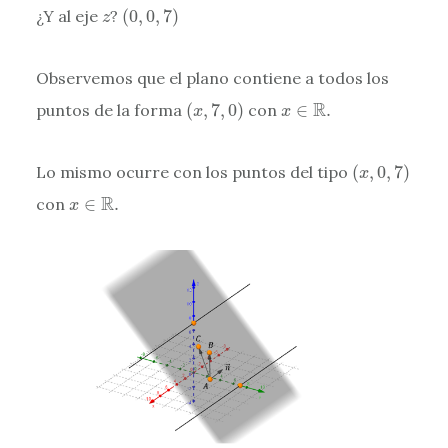
(
0
,
0
,
7
)
z
¿Y al eje
?
(
0
,
0
,
7
)
z
Observemos que el plano contiene a todos los
(
x
,
7
,
0
)
x
∈
R
.
R
puntos de la forma
(
,
7
,
0
)
con
∈
.
x
x
(
x
,
0
,
7
)
Lo mismo ocurre con los puntos del tipo
(
,
0
,
7
)
x
x
∈
R
.
R
con
∈
.
x