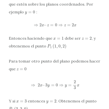
que estén sobre los planos coordenados. Por
y
=
0
ejemplo
=
0
:
y
⇒
2
x
–
z
=
0
⇒
z
=
2
x
⇒
2
–
=
0
⇒
=
2
x
z
z
x
x
=
1
z
=
2
Entonces haciendo que
=
1
debe ser
=
2
, y
x
z
P
1
(
1
,
0
,
2
)
obtenemos el punto
(
1
,
0
,
2
)
P
1
Para tomar otro punto del plano podemos hacer
z
=
0
que
=
0
z
⇒
2
x
–
3
y
=
0
⇒
y
=
2
3
x
2
⇒
2
–
3
=
0
⇒
=
x
y
y
x
3
x
=
3
y
=
2
Y si
=
3
entonces
=
2
. Obtenemos el punto
x
y
P
2
(
3
,
2
,
0
)
(
3
,
2
,
0
)