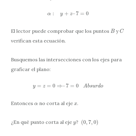
α
:
y
+
z
–
7
=
0
:
+
–
7
=
0
α
y
z
C
B
El lector puede comprobar que los puntos
y
B
C
verifican esta ecuación.
Busquemos las intersecciones con los ejes para
graficar el plano:
y
=
z
=
0
⇒
–
7
=
0
A
b
s
u
r
d
o
=
=
0
⇒
–
7
=
0
y
z
A
b
s
u
r
d
o
α
x
Entonces
no corta al eje
.
α
x
(
0
,
7
,
0
)
y
¿En qué punto corta al eje
?
(
0
,
7
,
0
)
y